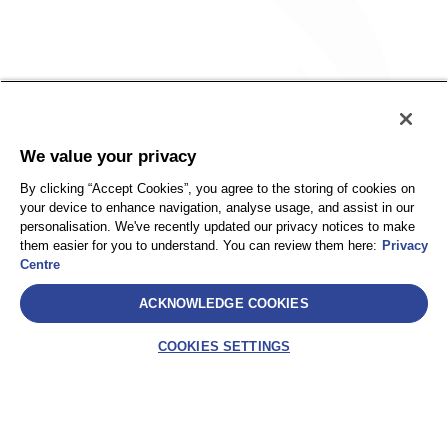
Policy
Accessibility
We value your privacy
Privacy
UK Modern Slavery Statement
By clicking “Accept Cookies”, you agree to the storing of cookies on
Client Privacy
Sitemap
your device to enhance navigation, analyse usage, and assist in our
Terms and Conditions
personalisation. We've recently updated our privacy notices to make
them easier for you to understand. You can review them here:
Privacy
Centre
Select
ACKNOWLEDGE COOKIES
AEA International Holdings. Pte. Ltd and each of its affiliates are
legally separate and independent entities. © 2026 International SOS
COOKIES SETTINGS